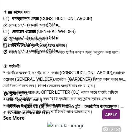
👨‍💼
কাজের ধরন:
01)
কনস্ট্রাকশন লেবার
(CONSTRUCTION LABOUR)
💰 বেতন: ১৭/- (ব্রুনাই ডলার)
দৈনিক
01)
জেনারেল ওয়েল্ডার
(GENERAL WELDER)
💰 বেতন: ২১/- (ব্রুনাই ডলার)
দৈনিক
📅 "ইন্টারভিউ" অফিস কর্তৃক।
01)
গার্ডেনের
(GARDENER)
🗓️
তারিখ: ০৫ই এপ্রিল ২০২৬, রোজ রবিবার।
💰 বেতন: ১৭/- (ব্রুনাই ডলার)
দৈনিক
⏰ সকাল ১০.০০ ঘটিকায় সময় ইন্টারভিউতে হাজির হওয়ার জন্য অনুরোধ করা হলো!
🎯
শর্তাবলী:
* প্রার্থীকে অব্যশই কনস্ট্রাকশন লেবার (CONSTRUCTION LABOUR),জেনারেল
ওয়েল্ডার (GENERAL WELDER),গার্ডেনের (GARDENER) হিসাবে কাজ করার মন
মানসিকতা থাকতে হবে। বিদেশ ফেরতদের অগ্রাধীকার দেওয়া হবে।
> এখানে উল্লেখ থাকে যে, OFFER LETTER (OL) আসার সাথে সাথেই অফিসে
🏠
সুযোগ সুবিধা:
সরকারী ফী জমা দিতে হবে। সরকারি ফি ব্যতীত কোন ডকুমেন্টস স্বাক্ষর হবে না
*
থাকা: ফ্রি, খাবার: নিজ ।
> নূন্যতম ৮ম শ্রেনী পাস সার্টিফিকেট থাকতে হবে।
*
কার্য দিবস সপ্তাহে ছয় (৬) দিন, ডিউটি সময় ০৯ ঘন্টা। ওভারটাইম বাধ্যতামূলক।
> জেনারেল ওয়েল্ডার হিসাবে ট্রেড সার্টিফিকেট সাথে আনতে হবে।
⚡
বয়সসীমা: ২৩ থেকে ৪০ বছর।
APPLY
See More
> জন্ম নিবন্ধন (Birth Certificate) বাংলা এবং ইংরেজতে অনলাইন থাকতে হবে।
✈️
ভিসা হতে সময় লাগবে ৩০ দিন থেকে ৪৫ দিন।
> NID কার্ড যদি ডিজিটাল হয় তাহলে সত্যায়ন প্রয়োজন নেই, এনালক হয় তাহলে
⚡ বিদেশ ফেরতদের অগ্রাধিকার দেওয়া হবে।
(218)
চেয়ারম্যান অথবা কমিশনার নিকট থেকে সত্যায়ন করতে হবে।