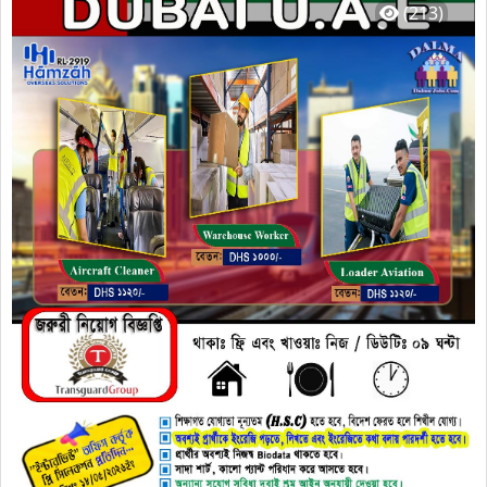
(213)
⚡ বিদেশ ফেরতদের অগ্রাধিকার দেওয়া হবে।
🎯 অন্যান্য সুযোগ সুবিধা
দুবাই
আইন অনুযায়ী দেওয়া হবে।
🎯 ভিসা হবার ২০ দিনের মধ্যে নিশ্চিত যারা যেতে পারবেন, তারাই যোগাযোগ করুন।
🚀 আপনার ক্যারিয়ারকে এক ধাপ এগিয়ে নিয়ে যেতে প্রস্তুত? তাহলে আর দেরি না করে
যোগাযোগ করুন!
🖥️
www.dalmajobs.com
(follow this Website)
📞
যোগাযোগ করুন: +8801676-165954