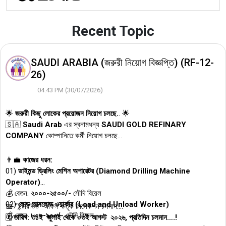
Recent Topic
SAUDI ARABIA (জরুরী নিয়োগ বিজ্ঞপ্তি) (RF-12-
26)
04.43 PM (30/07/2026)
🌟
জরুরী কিছু লোকের প্রয়োজন নিয়োগ চলছে.
. 🌟
🇸🇦
Saudi Arab
এর স্বনামধন্য
SAUDI GOLD REFINARY
COMPANY
কোম্পানিতে কর্মী নিয়োগ চলছে...
👨‍💼
কাজের ধরন:
01)
ডাইমন্ড ড্রিলিং মেশিন অপারেটর (Diamond Drilling Machine
Operator)
💰 বেতন:
২০০০-২৫০০/-
সৌদি রিয়েল
02)
লোড আনলোড ওয়ার্কার (Load and Unload Worker)
📅 "ইন্টারভিউ" অফিস কর্তৃক সিলেকশন চলমান….
💰 বেতন:
৮০০-৯০০/
- সৌদি রিয়েল
🗓️
তারিখ: ৩১ই জুলাই থেকে ০৩ই আগস্ট ২০২৬, প্রতিদিন চলমান….!