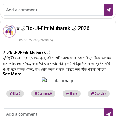
✮🌙Eid-Ul-Fitr Mubarak 🌙 2026
05.40 PM (20/03/2026)
✮🌙
Eid-Ul-Fitr Mubarak
🌙
🌙"পৃথিবীর নানা প্রান্তে যখন যুদ্ধ, কষ্ট ও অনিশ্চয়তার ছায়া, তখনও ঈদুল ফিতর আমাদের
মনে করিয়ে দেয় শান্তি, সহমর্মিতা ও মানবতার বার্তা। এই পবিত্র ঈদে আমরা প্রার্থনা করি-
পৃথিবী জুড়ে আসুক শান্তি, বন্ধ হোক সকল সংঘাত, হাসিতে ভরে উঠুক প্রতিটি মানুষের
See More
জীবন।
Dalma Jobs.com
পরিবারের পক্ষ থেকে সবাইকে জানাই আন্তরিক...
✩░▒▓✮🌙
ঈদুল ফিতরের শুভেচ্ছা ও মোবারক
🌙✮▓▒░✩
Like
0
Comment
0
Share
Copy Link
Loading more items....