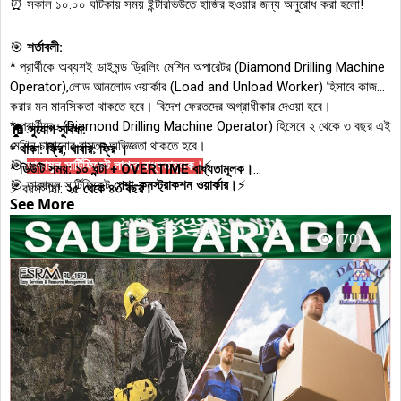
⏰ সকাল ১০.০০ ঘটিকায় সময় ইন্টারভিউতে হাজির হওয়ার জন্য অনুরোধ করা হলো!
🎯
শর্তাবলী:
* প্রার্থীকে অব্যশই ডাইমন্ড ড্রিলিং মেশিন অপারেটর (Diamond Drilling Machine
Operator),লোড আনলোড ওয়ার্কার (Load and Unload Worker) হিসাবে কাজ
করার মন মানসিকতা থাকতে হবে। বিদেশ ফেরতদের অগ্রাধীকার দেওয়া হবে।
* প্রার্থীদেও (Diamond Drilling Machine Operator) হিসেবে ২ থেকে ৩ বছর এই
🏠
সুযোগ সুবিধা:
মেশিন চালানোর বাস্তব অভিজ্ঞতা থাকতে হবে।
*
থাকা: ফ্রি, খাবার: ফ্রি ।
🎯
তাকামুল সার্টিফিকেট লাগবে বাধ্যতামূলক।
⚡
*
ডিউটি সময়: ১০ ঘন্টা + OVERTIME বাধ্যতামূলক।
🎯 তাকামুল সার্টিফিকেট
পেশা-কনস্ট্রাকশন ওয়ার্কার।
⚡
⚡ বয়সসীমা:
২৫ থেকে ৪৩ বছর।
See More
* বিদেশ ফেরতদের অগ্রাধীকার দেওয়া হবে।
⚡ বিদেশ ফেরতদের অগ্রাধিকার দেওয়া হবে।
* ভিসা কোন রিপ্লেস হবে না।
⚡ চাকরির মেয়াদ: ২ বছর (নবায়নযোগ্য)।
(70)
🎯 অন্যান্য সুযোগ সুবিধা
সৌদি আরব
আইন অনুযায়ী দেওয়া হবে।
🎯 ভিসা হবার ২০ দিনের মধ্যে নিশ্চিত যারা যেতে পারবেন, তারাই যোগাযোগ করুন।
🚀 আপনার ক্যারিয়ারকে এক ধাপ এগিয়ে নিয়ে যেতে প্রস্তুত? তাহলে আর দেরি না করে
যোগাযোগ করুন!
🖥️
www.dalmajobs.com
(follow this Website)
📞
যোগাযোগ করুন: +8801676-165954