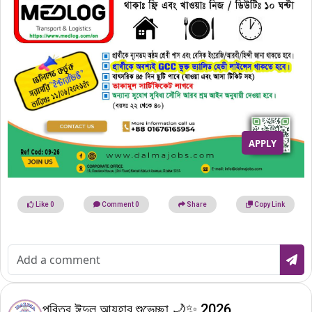
APPLY
Like
0
Comment
0
Share
Copy Link
পবিত্র ঈদুল আযহার শুভেচ্ছা 🌙✨ 2026