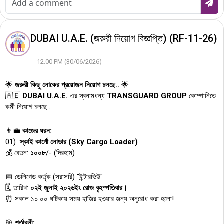
DUBAI U.A.E. (জরুরী নিয়োগ বিজ্ঞপ্তি) (RF-11-26)
12.00 PM (30/06/2026)
🌟
জরুরী কিছু লোকের প্রয়োজন নিয়োগ চলছে..
🌟
🇦🇪
DUBAI U.A.E.
এর স্বনামধন্য
TRANSGUARD GROUP
কোম্পানিতে
কর্মী নিয়োগ চলছে...
👨‍💼
কাজের ধরন:
01)
স্কাই কার্গো লোডার (Sky Cargo Loader)
💰 বেতন:
১০০৮
/- (দিরহাম)
📅 ডেলিগেড কর্তৃক (সরাসরি) "ইন্টারভিউ"
🗓️ তারিখ:
০২ই জুলাই ২০২৬ইং রোজ বৃহস্পতিবার।
⏰ সকাল ১০.০০ ঘটিকায় সময় হাজির হওয়ার জন্য অনুরোধ করা হলো!
🎯
শর্তাবলী: