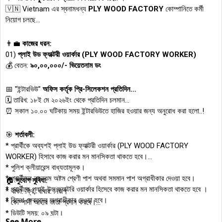
🇻🇳 Vietnam এর স্বনামধন্য
PLY WOOD FACTORY
কোম্পানিতে কর্মী
নিয়োগ চলছে...
👨‍💼
কাজের ধরন:
01)
প্লাই উড ফ্যাক্টরী ওয়ার্কার (PLY WOOD FACTORY WORKER)
💰 বেতন:
৯০,০০,০০০/- ভিয়েতনাম ডং
📅 "ইন্টারভিউ"
অফিস কর্তৃক প্রি-সিলেকশন প্রতিদিন...
🗓️ তারিখ: ১৮ই মে ২০২৬ইং থেকে প্রতিদিন চলমান...
⏰ সকাল ১০.০০ ঘটিকায় সময় ইন্টারভিউতে হাজির হওয়ার জন্য অনুরোধ করা হলো..!
🎯
শর্তাবলী:
* প্রার্থীকে অব্যশই প্লাই উড ফ্যাক্টরী ওয়ার্কার (PLY WOOD FACTORY
WORKER) হিসাবে কাজ করার মন মানসিকতা থাকতে হবে।
* পুলিশ ক্লীয়ারেন্স বাধ্যতামূলক।
* প্রার্থীদের ন্যূনতম অষ্টম শ্রেণী পাশ অথবা সমমান পাশ অগ্রাধীকার দেওয়া হবে।
🏠
সুযোগ সুবিধা:
* প্রার্থীকে প্লাই উড ফ্যাক্টরি ওয়ার্কার হিসেবে কাজ করার মন মানসিকতা থাকতে হবে ।
* থাকা: ফ্রি, খাবার: নিজ।
* বিদেশ ফেরতদের অগ্রাধীকার দেওয়া হবে।
* কোম্পানী আহার ভাতা প্রদান করবে।
* ডিউটি সময়: ০৯ ঘন্টা।
See More