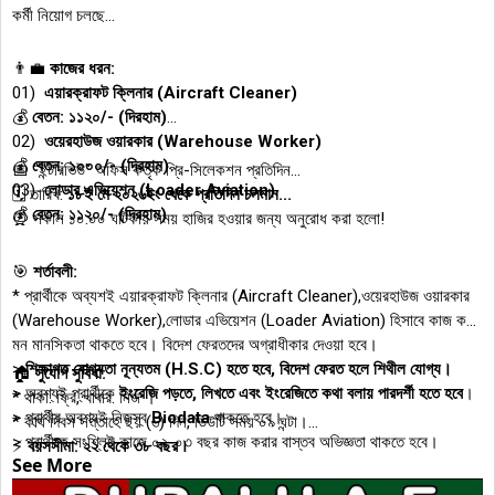
কর্মী নিয়োগ চলছে...
👨‍💼
কাজের ধরন:
01)
এয়ারক্রাফট ক্লিনার (Aircraft Cleaner)
💰
বেতন: ১১২০/- (দিরহাম)
02)
ওয়েরহাউজ ওয়ারকার (Warehouse Worker)
💰
বেতন: ১০০০/- (দিরহাম)
📅 "ইন্টারভিউ" অফিস কর্তৃক প্রি-সিলেকশন প্রতিদিন...
03)
লোডার এভিয়েশন (Loader Aviation)
🗓️ তারিখ:
১৮ই মে ২০২৬ইং থেকে প্রতিদিন চলমান...
💰
বেতন: ১১২০/- (দিরহাম)
⏰ সকাল ১০.০০ ঘটিকায় সময় হাজির হওয়ার জন্য অনুরোধ করা হলো!
🎯
শর্তাবলী:
* প্রার্থীকে অব্যশই এয়ারক্রাফট ক্লিনার (Aircraft Cleaner),ওয়েরহাউজ ওয়ারকার
(Warehouse Worker),লোডার এভিয়েশন (Loader Aviation) হিসাবে কাজ করার
মন মানসিকতা থাকতে হবে। বিদেশ ফেরতদের অগ্রাধীকার দেওয়া হবে।
>
শিক্ষাগত যোগ্যতা নূন্যতম (H.S.C) হতে হবে, বিদেশ ফেরত হলে শিথীল যোগ্য।
🏠
সুযোগ সুবিধা:
> অবশ্যই প্রার্থীকে
ইংরেজি পড়তে, লিখতে এবং ইংরেজিতে কথা বলায় পারদর্শী হতে হবে
।
* থাকা: ফ্রি, খাবার: নিজ ।
> প্রার্থীর অবশ্যই নিজস্ব
Biodata
থাকতে হবে।
* কার্য দিবস সপ্তাহে ছয় (৬) দিন, ডিউটি সময় ০৯ ঘন্টা।
> প্রার্থীকে সংশ্লিষ্ট কাজে ০২-০৩ বছর কাজ করার বাস্তব অভিজ্ঞতা থাকতে হবে।
⚡
বয়সসীমা: ২২ থেকে ৩৮ বছর।
See More
✈️
ভিসা হতে সময় লাগবে ৩ থেকে ৪ মাস।
⚡ চাকরির মেয়াদ: ২ বছর (নবায়নযোগ্য)।