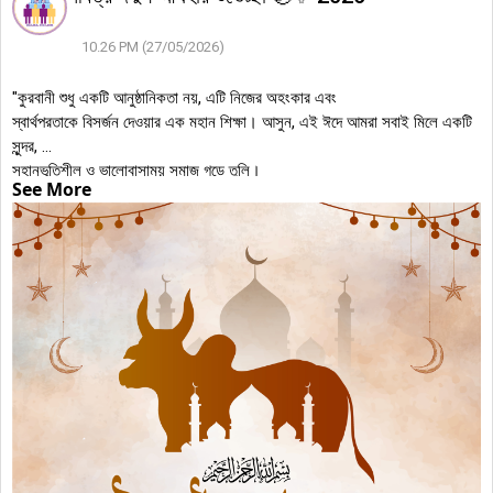
10.26 PM (27/05/2026)
"কুরবানী শুধু একটি আনুষ্ঠানিকতা নয়, এটি নিজের অহংকার এবং
স্বার্থপরতাকে বিসর্জন দেওয়ার এক মহান শিক্ষা। আসুন, এই ঈদে আমরা সবাই মিলে একটি
সুন্দর,
সহানুভূতিশীল ও ভালোবাসাময় সমাজ গড়ে তুলি।
See More
dalmaJobs.com
পরিবারের পক্ষ থেকে সবাইকে জানাই আন্তরিক...
শুভ ঈদুল আযহা!
"🐐