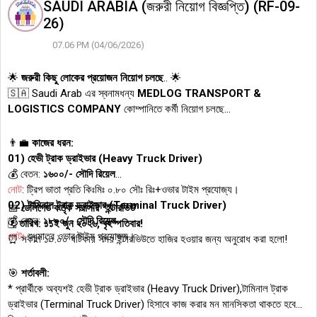
SAUDI ARABIA (জরুরী নিয়োগ বিজ্ঞপ্তি) (RF-09-
26)
07.06 PM (04/06/2026)
🌟
জরুরী কিছু লোকের প্রয়োজন নিয়োগ চলছে
.. 🌟
🇸🇦 Saudi Arab এর স্বনামধন্য
MEDLOG TRANSPORT &
LOGISTICS COMPANY
কোম্পানিতে কর্মী নিয়োগ চলছে...
👨‍💼
কাজের ধরন:
01) হেভী ট্রাক ড্রাইভার (Heavy Truck Driver)
💰 বেতন:
১৬০০/- সৌদি রিয়েল
নোট
: ট্রিপ ভাতা প্রতি কিঃমিঃ ০.৮০ সৌঃ রিঃ+ওভার টাইম প্রযোজ্য।
02) টামিনাল ট্রাক ড্রাইভার (Terminal Truck Driver)
📅
ডেলিগেড কর্তৃক সরাসরি "ইন্টারভিউ"
💰 বেতন:
১৮০০/- সৌদি রিয়েল
🗓️
তারিখ: ১১ই জুন ২০২৬, বৃহস্পতিবার!
নোটঃ
শুধুমাত্র ওভার টাইম প্রযোজ্য।
⏰ সকাল ১০.০০ ঘটিকায় সময় ইন্টারভিউতে হাজির হওয়ার জন্য অনুরোধ করা হলো!
🎯
শর্তাবলী:
* প্রার্থীকে অব্যশই হেভী ট্রাক ড্রাইভার (Heavy Truck Driver),টামিনাল ট্রাক
ড্রাইভার (Terminal Truck Driver) হিসাবে কাজ করার মন মানসিকতা থাকতে হবে।